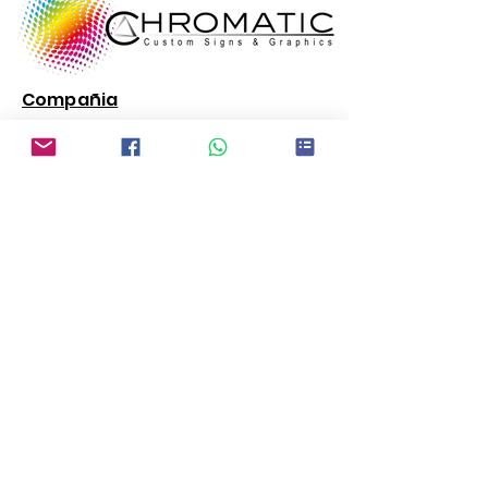
Compañia
Sobre Nosotros
Contactanos
Obten una Cotizacion
Com
pañi
a
Sobre Nosotros
Terminos Y Politicas
Reseña de Clientes